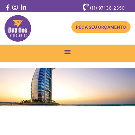
(11) 97136-2350
PEÇA SEU ORÇAMENTO
Toggle
navigation