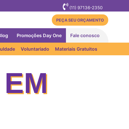
(11) 97136-2350
PEÇA SEU ORÇAMENTO
Blog
Promoções Day One
Fale conosco
culdade
Voluntariado
Materiais Gratuitos
 EM