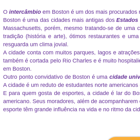
O
intercâmbio
em Boston é um dos mais procurados no
Boston é uma das cidades mais antigas dos
Estados
Massachusetts, porém, mesmo tratando-se de uma cap
tradição (história e arte), ótimos restaurantes e 
resguarda um clima jovial.
A cidade conta com muitos parques, lagos e atrações 
também é cortada pelo Rio Charles e é muito hospitali
em Boston.
Outro ponto convidativo de Boston é uma
cidade univ
A cidade é um reduto de estudantes norte americanos 
E para quem gosta de esportes, a cidade é lar do Bo
americano. Seus moradores, além de acompanharem o
esporte têm grande influência na vida e no ritmo da ci
intercâmbio em boston intercâmbio em boston intercâ
em bos