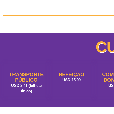
CU
TRANSPORTE
REFEIÇÃO
COM
PÚBLICO
DON
USD 15,00
USD 2,41 (bilhete
US
único)