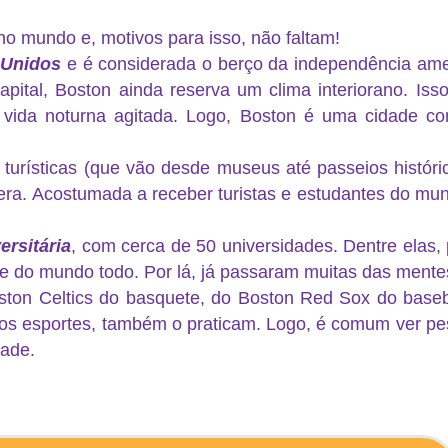
 mundo e, motivos para isso, não faltam!
 Unidos
e é considerada o berço da independência amer
ital, Boston ainda reserva um clima interiorano. Iss
uma vida noturna agitada. Logo, Boston é uma cidade 
turísticas (que vão desde museus até passeios históric
era. Acostumada a receber turistas e estudantes do mund
ersitária
, com cerca de 50 universidades. Dentre elas,
e do mundo todo. Por lá, já passaram muitas das mentes
ston Celtics do basquete, do Boston Red Sox do baseb
s esportes, também o praticam. Logo, é comum ver pe
dade.
mbio em boston intercâmbio em boston intercâmbio em 
ton intercâmbio em boston intercâmbio em boston