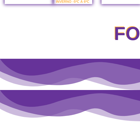
INVERNO -5ºC A 6ºC
FO