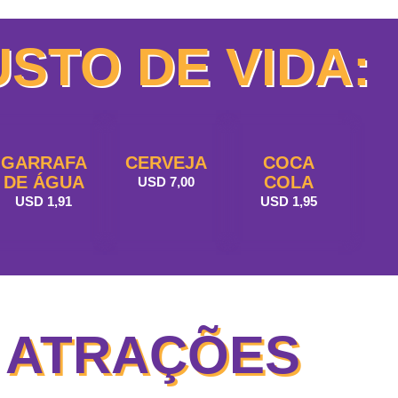
STO DE VIDA:
GARRAFA
CERVEJA
COCA
DE ÁGUA
COLA
USD 7,00
USD 1,91
USD 1,95
ATRAÇÕES