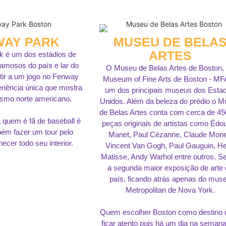
WAY PARK
MUSEU DE BELA
ARTES
 é um dos estádios de
amosos do país e lar do
O Museu de Belas Artes de Boston,
tir a um jogo no Fenway
Museum of Fine Arts de Boston - MF
riência única que mostra
um dos principais museus dos Esta
tismo norte americano.
Unidos. Além da beleza do prédio o 
de Belas Artes conta com cerca de 45
 quem é fã de baseball é
peças originais de artistas como Édo
ém fazer um tour pelo
Manet, Paul Cézanne, Claude Mone
ecer todo seu interior.
Vincent Van Gogh, Paul Gauguin, He
Matisse, Andy Warhol entre outros. S
a segunda maior exposição de arte 
país, ficando atrás apenas do mus
Metropolitan de Nova York.
Quem escolher Boston como destino 
ficar atento pois há um dia na seman