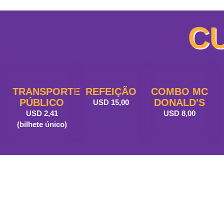
CU
TRANSPORTE
REFEIÇÃO
COMBO MC
PÚBLICO
DONALD'S
USD 15,00
USD 2,41
USD 8,00
(bilhete único)