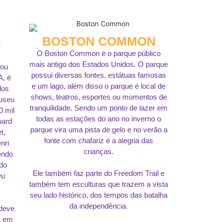
S
BOSTON COMMON
O Boston Common é o parque público
mais antigo dos Estados Unidos. O parque
 ou
possui diversas fontes, estátuas famosas
A, é
e um lago, além disso o parque é local de
dos
shows, teatros, esportes ou momentos de
Museu
tranquilidade. Sendo um ponto de lazer em
0 mil
todas as estações do ano no inverno o
uard
parque vira uma pista de gelo e no verão a
t,
fonte com chafariz é a alegria das
nri
crianças.
endo
do
Ele também faz parte do Freedom Trail e
eu
também tem esculturas que trazem a vista
seu lado histórico, dos tempos das batalha
da independência.
deve
a em