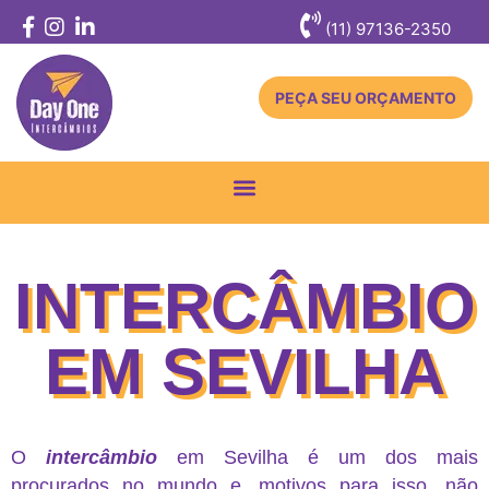
(11) 97136-2350
PEÇA SEU ORÇAMENTO
Toggle
navigation
INTERCÂMBIO
EM SEVILHA
O
intercâmbio
em Sevilha é um dos mais
procurados no mundo e, motivos para isso, não