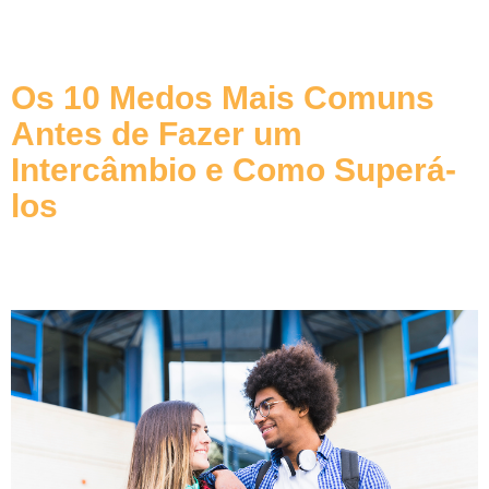
Os 10 Medos Mais Comuns
Antes de Fazer um
Intercâmbio e Como Superá-
los
Descubra como superar os 10 medos mais comuns antes de fazer um intercâmbio. Planeje-se, conquiste confiança e aproveite essa experiência única no exterior!
SAIBA MAIS »