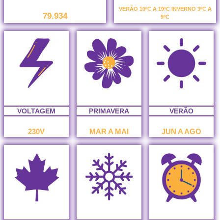
VERÃO 10ºC A 19ºC INVERNO 3ºC A
79.934
9ºC
VOLTAGEM
PRIMAVERA
VERÃO
230V
MAR A MAI
JUN A AGO