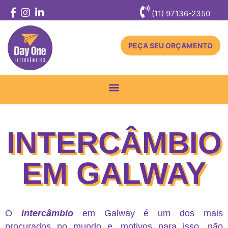
(11) 97136-2350
PEÇA SEU ORÇAMENTO
Toggle
navigation
INTERCÂMBIO
EM GALWAY
O
intercâmbio
em Galway é um dos mais
procurados no mundo e, motivos para isso, não