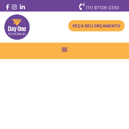
(11) 97136-2350
PEÇA SEU ORÇAMENTO
Toggle
navigation